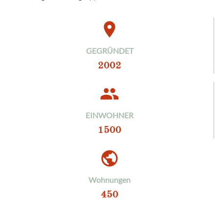
place
GEGRÜNDET
2002
people
EINWOHNER
1500
public
Wohnungen
450