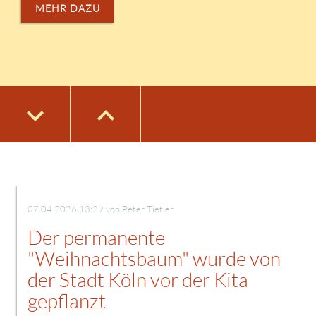
MEHR DAZU
keyboard_arrow_down
keyboard_arrow_down
keyboard_arrow_down
keyboard_arrow_down
keyboard_arrow_up
keyboard_arrow_up
keyboard_arrow_up
keyboard_arrow_up
keyboard_arrow_down
keyboard_arrow_up
07.04.2026 13:29
von Peter Tietler
Der permanente
"Weihnachtsbaum" wurde von
der Stadt Köln vor der Kita
gepflanzt