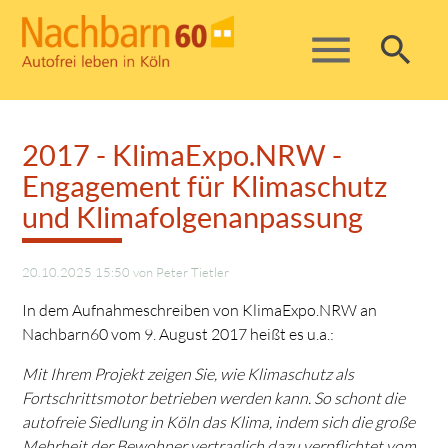
menu
search
2017 - KlimaExpo.NRW -
Suchbegriffe
SUCHEN
Engagement für Klimaschutz
und Klimafolgenanpassung
20.10.2025 15:50
von Peter Tietler
In dem Aufnahmeschreiben von KlimaExpo.NRW an
Nachbarn60 vom 9. August 2017 heißt es u.a.:
Mit Ihrem Projekt zeigen Sie, wie Klimaschutz als
Fortschrittsmotor betrieben werden kann. So schont die
autofreie Siedlung in Köln das Klima, indem sich die große
Mehrheit der Bewohner vertraglich dazu verpflichtet vom