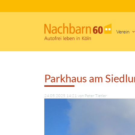
Verein
Suc
Parkhaus am Siedlu
24.05.2025 14:21
von Peter Tietler