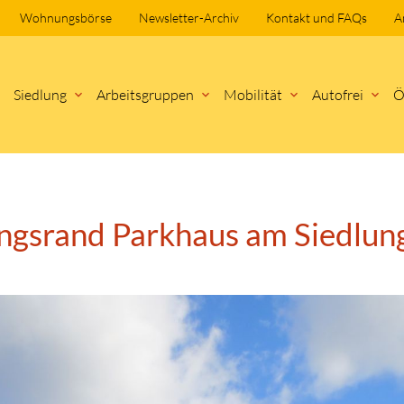
Wohnungsbörse
Newsletter-Archiv
Kontakt und FAQs
A
Navigation
Siedlung
Arbeitsgruppen
Mobilität
Autofrei
Ö
überspringen
hbegriffe
SUCH
ngsrand Parkhaus am Siedlun