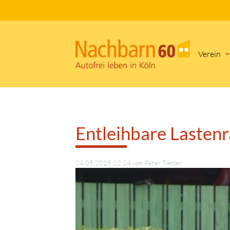
Verein
Suc
Entleihbare Lasten
24.05.2025 22:24
von Peter Tietler