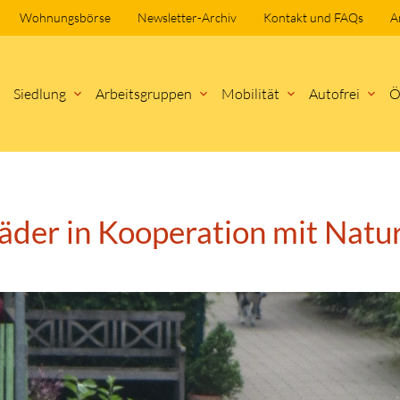
Wohnungsbörse
Newsletter-Archiv
Kontakt und FAQs
A
Navigation
Siedlung
Arbeitsgruppen
Mobilität
Autofrei
Ö
überspringen
hbegriffe
SUCH
räder in Kooperation mit Natu