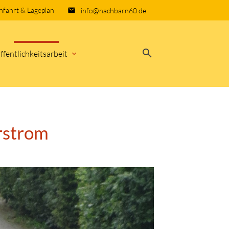
nfahrt & Lageplan
info@nachbarn60.de
email
search
ffentlichkeitsarbeit
EN
rstrom