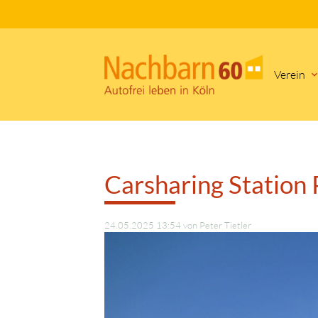
Verein
Suc
Carsharing Station
24.05.2025 13:54
von Peter Tietler