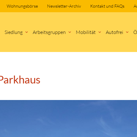
Wohnungsbörse
Newsletter-Archiv
Kontakt und FAQs
A
Navigation
Siedlung
Arbeitsgruppen
Mobilität
Autofrei
Ö
überspringen
hbegriffe
SUCH
 Parkhaus