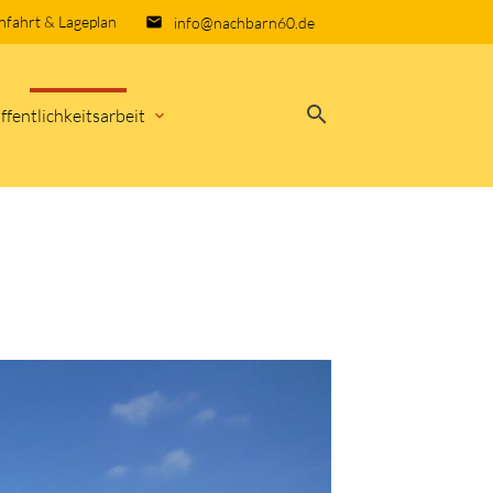
nfahrt & Lageplan
info@nachbarn60.de
email
search
ffentlichkeitsarbeit
EN